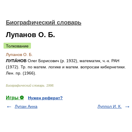
Биографический словарь
Лупанов О. Б.
Толкование
Лупанов О. Б.
ЛУПÁНОВ
Олег Борисович (р. 1932), математик, ч.-к. РАН
(1972). Тр. по матем. логике и матем. вопросам кибернетики.
Лен. пр. (1966).
Биографический словарь
.
1998
.
Игры ⚽
Нужен реферат?
Лупан Анна
Луппол И. К.