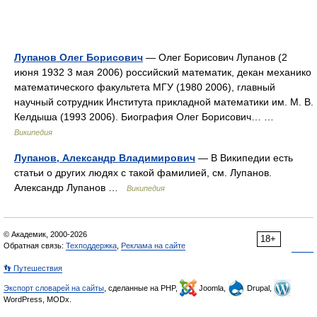
Лупанов Олег Борисович
— Олег Борисович Лупанов (2
июня 1932 3 мая 2006) российский математик, декан механико
математического факультета МГУ (1980 2006), главный
научный сотрудник Института прикладной математики им. М. В.
Келдыша (1993 2006). Биография Олег Борисович… …
Википедия
Лупанов, Александр Владимирович
— В Википедии есть
статьи о других людях с такой фамилией, см. Лупанов.
Александр Лупанов …
Википедия
© Академик, 2000-2026
18+
Обратная связь:
Техподдержка
,
Реклама на сайте
👣 Путешествия
Экспорт словарей на сайты
, сделанные на PHP,
Joomla,
Drupal,
WordPress, MODx.